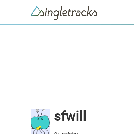
sfwill
2+
points*