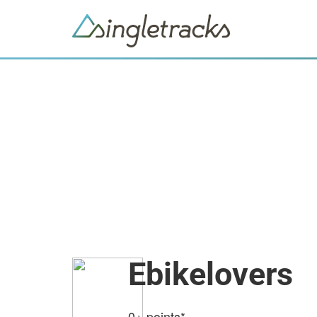
Ebikelovers
0+
points*