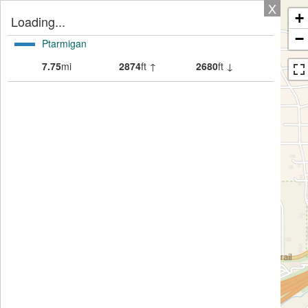
X
+
Loading...
−
Ptarmigan
7.75
mi
2874
ft ↑
2680
ft ↓