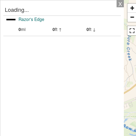
X
+
Loading...
−
Razor's Edge
0
mi
0
ft ↑
0
ft ↓