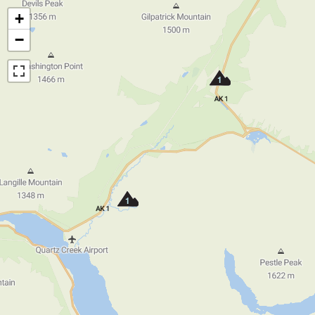
+
−
1
1