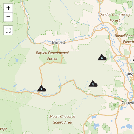
+
−
4
4
1