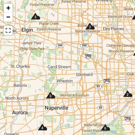
+
−
3
2
2
3
4
6