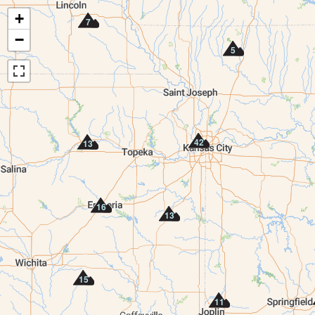
+
7
−
5
42
13
16
13
15
11