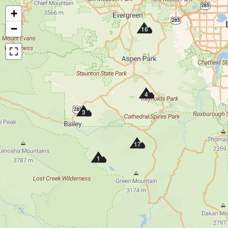
+
−
16
4
3
17
1