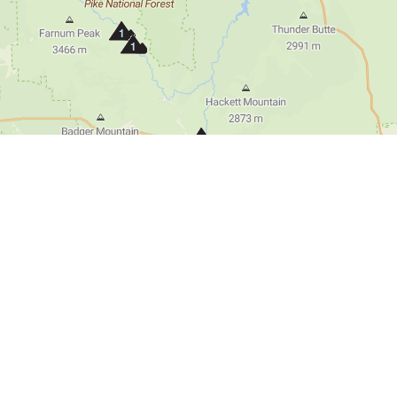
1
1
1