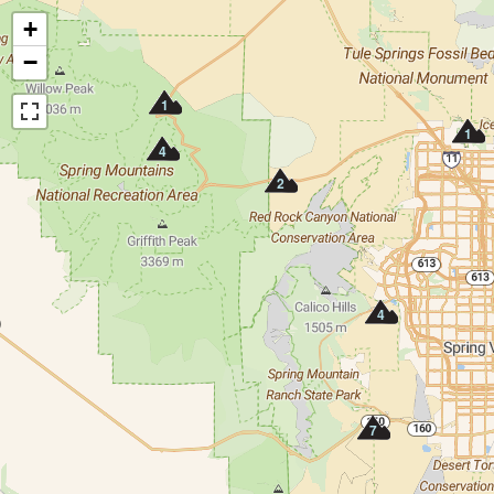
+
−
1
1
4
2
4
7