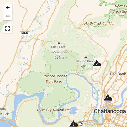
+
−
2
1
3