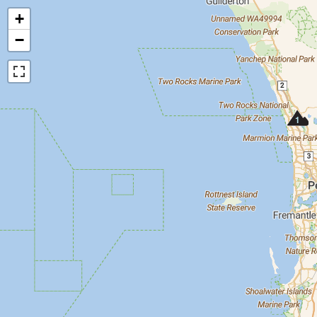
+
−
1